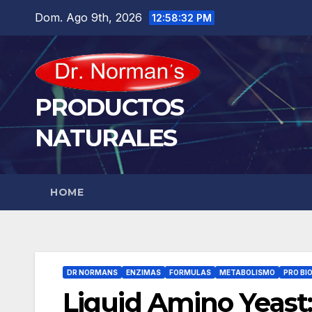
Saltar
Dom. Ago 9th, 2026
12:58:33 PM
al
contenido
PRODUCTOS
NATURALES
HOME
DR NORMANS
ENZIMAS
FORMULAS
METABOLISMO
PRO BI
Liquid Amino Yeast