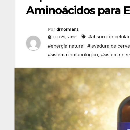
Aminoácidos para E
Por
drnormans
#absorción celular
FEB 25, 2026
#energía natural
,
#levadura de cerv
#sistema inmunológico
,
#sistema ner