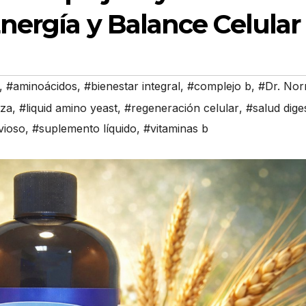
nergía y Balance Celular
,
#aminoácidos
,
#bienestar integral
,
#complejo b
,
#Dr. No
eza
,
#liquid amino yeast
,
#regeneración celular
,
#salud dige
vioso
,
#suplemento líquido
,
#vitaminas b