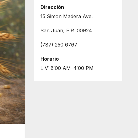
agosto
68°
60°
Dirección
Jueves
15 Simon Madera Ave.
14 de
agosto
63°
59°
San Juan, P.R. 00924
Viernes
15 de
(787) 250 6767
agosto
77°
58°
Sábado
Horario
L-V: 8:00 AM–4:00 PM