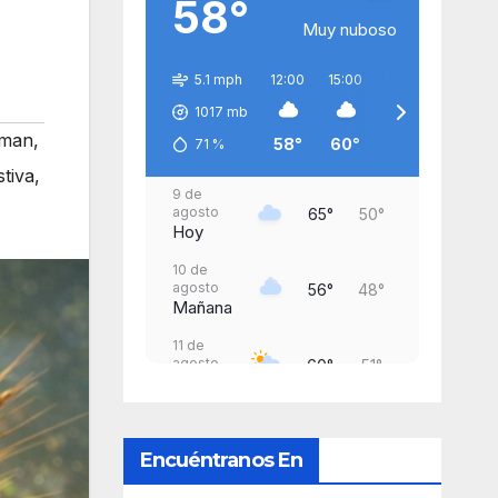
58°
Muy nuboso
5.1 mph
12:00
15:00
18:00
21:00
1017
mb
rman
,
58°
60°
59°
53°
71
%
stiva
,
9 de
agosto
65°
50°
Hoy
10 de
agosto
56°
48°
Mañana
11 de
agosto
60°
51°
Martes
12 de
agosto
82°
60°
Encuéntranos En
Miércoles
13 de