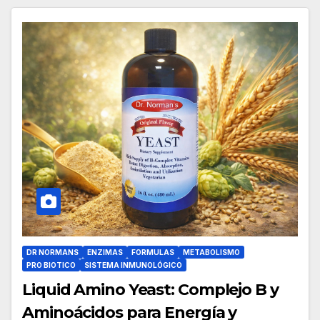
DR NORMANS
ENZIMAS
FORMULAS
METABOLISMO
PRO BIOTICO
SISTEMA INMUNOLÓGICO
Liquid Amino Yeast: Complejo B y
Aminoácidos para Energía y