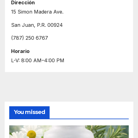
Dirección
13 de agosto
72°
63°
Jueves
15 Simon Madera Ave.
14 de agosto
68°
57°
San Juan, P.R. 00924
Viernes
(787) 250 6767
Horario
L-V: 8:00 AM–4:00 PM
You missed